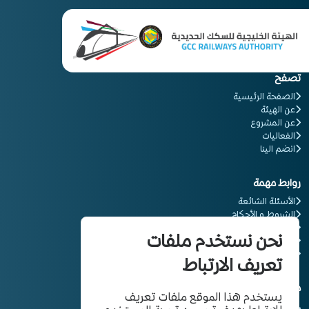
تصفح
الصفحة الرئيسية
عن الهيئة
عن المشروع
الفعاليات
انضم الينا
روابط مهمة
الأسئلة الشائعة
الشروط و الأحكام
المعلومات القانونية
نحن نستخدم ملفات
سياسة الخصوصية
كن شريكاَ
تعريف الارتباط
معلومات التواصل
يستخدم هذا الموقع ملفات تعريف
00966114827777