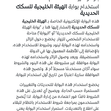
استخدام بوابة
الهيئة الخليجية للسكك
الحديدية
هذه البوابة الإلكترونية الخاصة بـ
الهيئة الخليجية
للسكك الحديدية
(المشار إليها هنا بـ "بوابة الهيئة
الخليجية للسكك الحديدية" أو "البوابة") متاحة
للاستخدام الشخصي للزوار. يخضع دخول الزائر
واستخدامه لهذه البوابة لبنود وشروط الاستخدام هذه،
بالإضافة إلى الأنظمة المعمول بها في الدولة
المستضيفة. ويعد وصول الزائر واستخدامه لهذه
البوابة موافقة غير مشروطة على هذه البنود والشروط
سواء أكان مستخدمًا مسجلاً أم لا. وتصبح هذه
الموافقة سارية اعتبارًا من تاريخ أول استخدام للبوابة.
يخضع استخدام هذه البوابة للتحديثات والتغييرات
المستمرة حسب الحاجة. ويصبح أي تعديل على هذه
الشروط نافذًا فور اعتماده من إدارة البوابة. لذا يُنصح
المستخدمون بمراجعة شروط الاستخدام بانتظام للبقاء
على اطلاع بالتعديلات. استمرار استخدام البوابة يعني