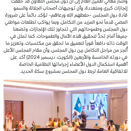
وأشار معالي الأمين العام إلى أن دول مجلس التعاون قد حققت
إنجازات كبرى ومتعددة، وأن توجيهات أصحاب الجلالة والسمو
قادة دول المجلس -حفظهم الله ورعاهم- تؤكد دائماً على ضرورة
المضي قدماً نحو المزيد من التكامل، وبما يواكب تطلعات مواطني
دول المجلس وطموحاتهم التي تتجاوز تلك الإنجازات، وتضعنا
جميعاً أمام تحدٍّ لتحقيق هذه الآمال والطموحات، كما تمثل في
الوقت ذاته دافعاً قوياً لتعميق ما تحقق من مكتسبات، وتعزيز ما
أُنجز من مراحل التكامل بين دول المجلس، وأن مقام المجلس الأعلى
في دورته الخامسة والأربعين (الكويت، ديسمبر 2024) أكد على
أهمية استكمال الدول الأعضاء إجراءاتها النظامية الخاصة
للاتفاقية العامة لربط دول المجلس بمشروع سكة الحديد.