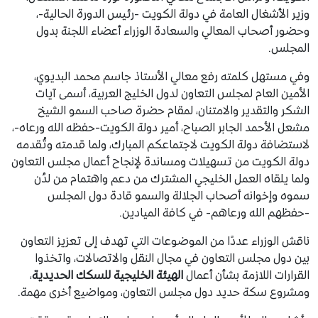
وزير الأشغال العامة في دولة الكويت -رئيس الدورة ​الحالية-،
وحضور أصحاب المعالي والسعادة الوزراء أعضاء اللجنة بدول
المجلس.
وفي مستهل كلمته رفع معالي الأستاذ جاسم محمد البديوي،
الأمين العام لمجلس التعاون لدول الخليج العربية، أسمى آيات
الشكر والتقدير والامتنان، لمقام حضرة صاحب السمو الشيخ
مشعل الأحمد الجابر الصباح، أمير دولة الكويت-حفظه الله ورعاه-،
لاستضافة دولة الكويت لاجتماعكم المبارك، ولما قدمته وتُقدمه
دولة الكويت من تسهيلات ومساندة لإنجاح أعمال مجلس التعاون
ولما يلقاه العمل الخليجي المشترك من دعم واهتمام من لدُن
سموه وإخوانه أصحاب الجلالة والسمو قادة دول المجلس
-حفظهم الله ورعاهم- في كافة الميادين.
ناقش الوزراء عددًا من الموضوعات التي تهدف إلى تعزيز التعاون
بين دول مجلس التعاون في مجال النقل والاتصالات، واتخذوا
القرارات اللازمة بشأن أعمال
الهيئة الخليجية للسكك الحديدية
،
ومشروع سكة حديد دول مجلس التعاون، ومواضيع أخرى مهمة.