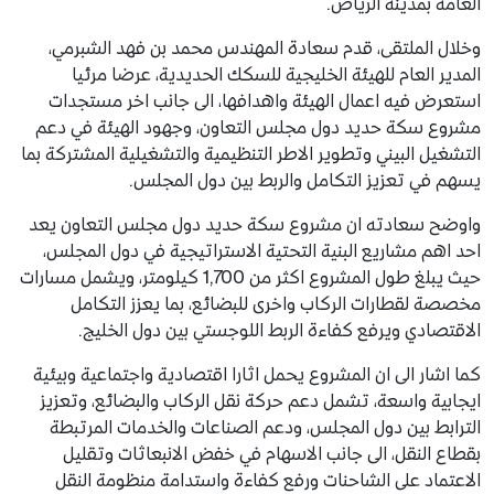
العامة بمدينة الرياض.
وخلال الملتقى، قدم سعادة المهندس محمد بن فهد الشبرمي،
المدير العام للهيئة الخليجية للسكك الحديدية، عرضا مرئيا
استعرض فيه اعمال الهيئة واهدافها، الى جانب اخر مستجدات
مشروع سكة حديد دول مجلس التعاون، وجهود الهيئة في دعم
التشغيل البيني وتطوير الاطر التنظيمية والتشغيلية المشتركة بما
يسهم في تعزيز التكامل والربط بين دول المجلس.
واوضح سعادته ان مشروع سكة حديد دول مجلس التعاون يعد
احد اهم مشاريع البنية التحتية الاستراتيجية في دول المجلس،
حيث يبلغ طول المشروع اكثر من 1,700 كيلومتر، ويشمل مسارات
مخصصة لقطارات الركاب واخرى للبضائع، بما يعزز التكامل
الاقتصادي ويرفع كفاءة الربط اللوجستي بين دول الخليج.
كما اشار الى ان المشروع يحمل اثارا اقتصادية واجتماعية وبيئية
ايجابية واسعة، تشمل دعم حركة نقل الركاب والبضائع، وتعزيز
الترابط بين دول المجلس، ودعم الصناعات والخدمات المرتبطة
بقطاع النقل، الى جانب الاسهام في خفض الانبعاثات وتقليل
الاعتماد على الشاحنات ورفع كفاءة واستدامة منظومة النقل